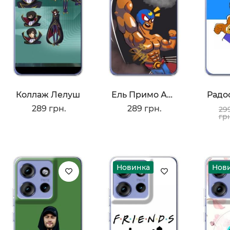
Коллаж Лелуш
Ель Примо АРТ
289 грн.
289 грн.
29
гр
Новинка
Нов