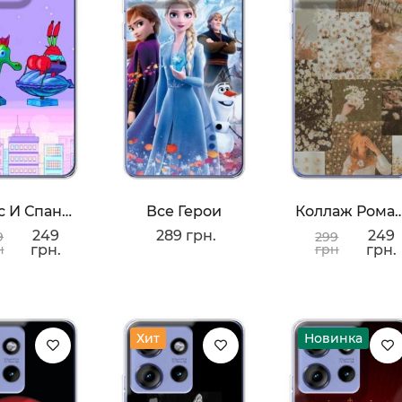
Крабс И Спанч Боб
Все Герои
Коллаж Ром
249
289 грн.
249
9
299
н
грн.
грн
грн.
Хит
Новинка