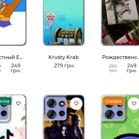
Радостный Ел Примо
Krusty Krab
Рождественск
249
279 грн.
249
9
299
н
грн.
грн
грн.
инка
Скидка