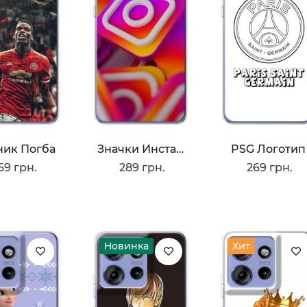
ик Погба
Значки Инстаграм
PSG Логотип
69 грн.
289 грн.
269 грн.
Новинка
Хит