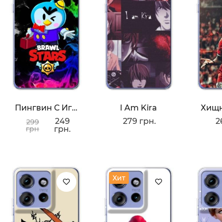
Пингвин С Игры
I Am Kira
Хищн
249
279 грн.
2
299
грн
грн.
Хит