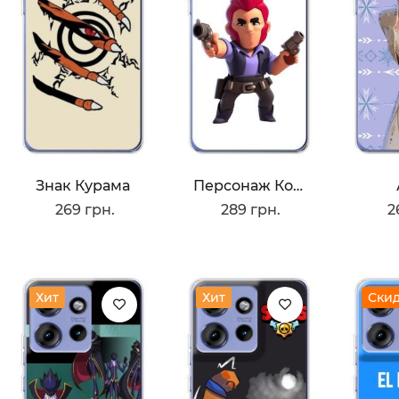
Знак Курама
Персонаж Кольт
269 грн.
289 грн.
2
Хит
Хит
Ски