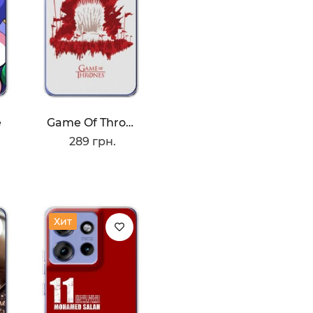
е
Game Of Thrones
289 грн.
Хит