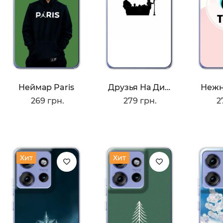
Неймар Paris
Друзья На Диване
269 грн.
279 грн.
2
Хит
Хит