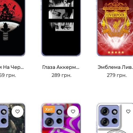
Итачи На Черном
Глаза Аккермана
Эмблем
69 грн.
289 грн.
279 грн.
Хит