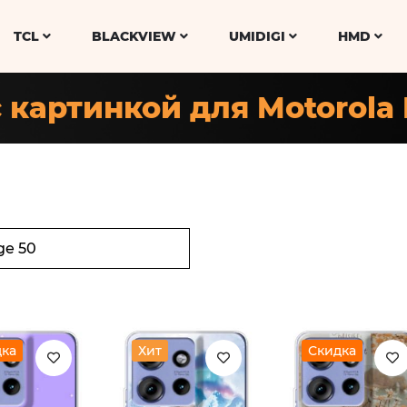
TCL
BLACKVIEW
UMIDIGI
HMD
 картинкой для Motorola
дка
Хит
Скидка