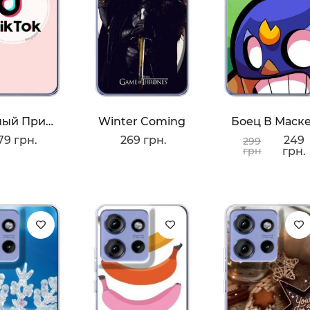
Нежный Принт
Winter Coming
Боец В Маск
79 грн.
269 грн.
249
299
грн
грн.