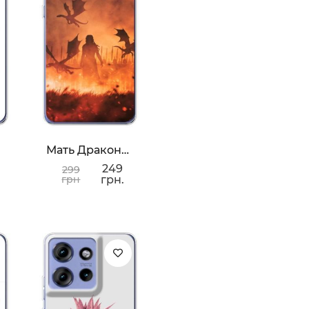
Мать Драконов
249
299
грн
грн.