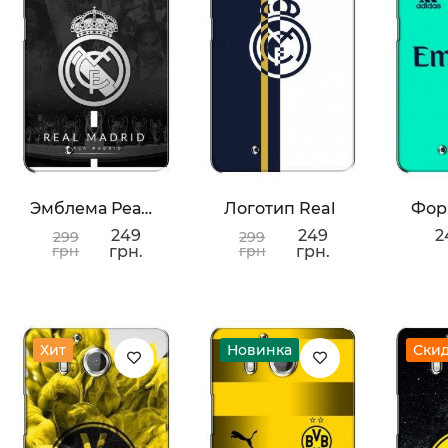
Эмблема Реала
Логотип Real
Фор
249
249
2
299
299
грн
грн.
грн
грн.
Хит
Новинка
Ски