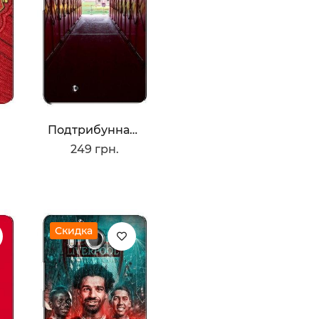
Ю
Подтрибунная С Олд Трафорд
249 грн.
Скидка