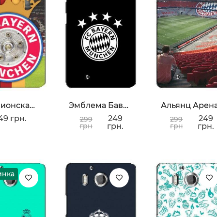
Чемпионская Бавария
Эмблема Баварии
Альянц Арен
49 грн.
249
249
299
299
грн
грн.
грн
грн.
инка