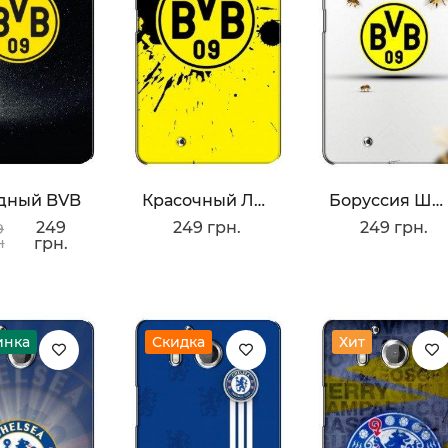
дный BVB
Красочный Лого BVB
Боруссия Шмели
249
249 грн.
249 грн.
9
н
грн.
инка
Скидка
Хит