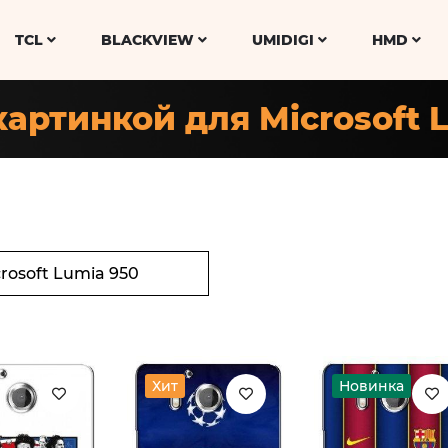
TCL
BLACKVIEW
UMIDIGI
HMD
картинкой для Microsoft 
Хит
Новинка