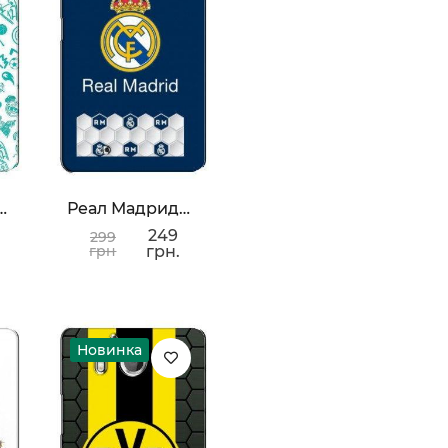
ка Real Madrid
Реал Мадрид Значок
249
299
грн
грн.
Новинка