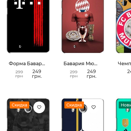
Форма Баварии
Бавария Мюнхен
249
249
2
299
299
грн
грн.
грн
грн.
Скидка
Скидка
Нов