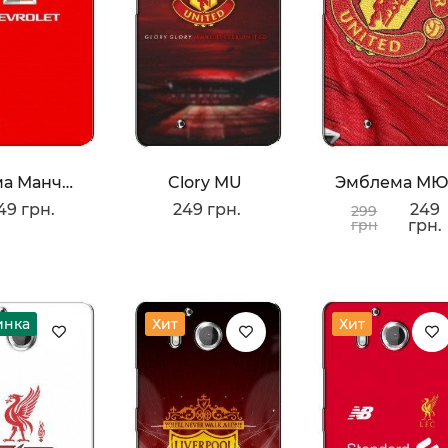
Форма Манчестера Юнайтед
Clory MU
Эмблема М
49 грн.
249 грн.
249
299
грн
грн.
инка
Хит
Хит