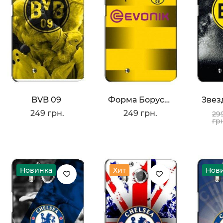
BVB 09
Форма Боруссии Дортмунд
Звез
249 грн.
249 грн.
29
гр
Новинка
Хит
Нов