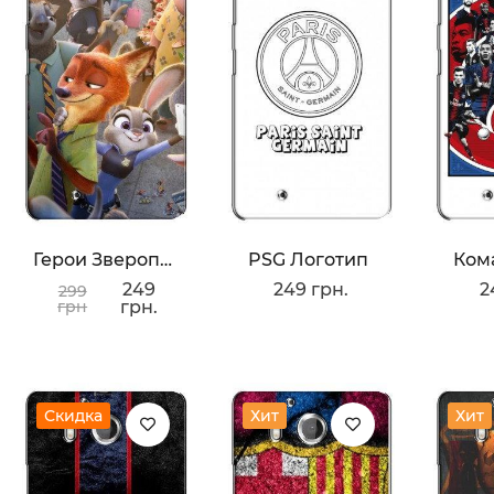
Герои Зверополис
PSG Логотип
Ком
249
249 грн.
2
299
грн
грн.
Скидка
Хит
Хит