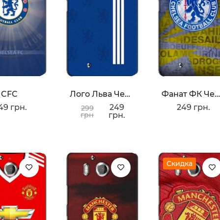
CFC
Лого Льва Челси
Фанат ФК Челси
49 грн.
249
249 грн.
299
грн
грн.
Скидка