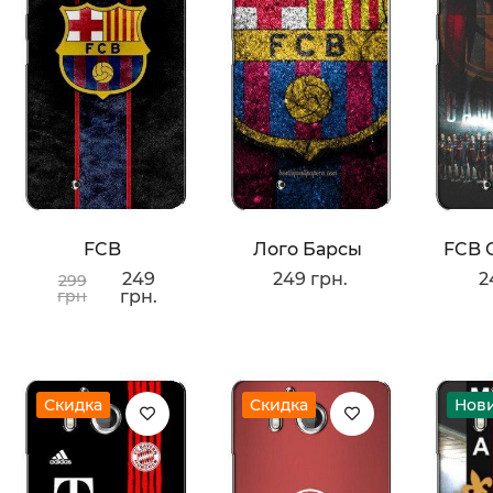
FCB
Лого Барсы
249
249 грн.
2
299
грн
грн.
Скидка
Скидка
Нов