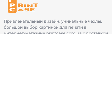
Привлекательный дизайн, уникальные чехлы,
большой выбор картинок для печати в
интернет-магазине printcase.com.ua с доставкой
в любой город Украины: Киев, Харьков, Львов,
Одеса, Днепр.
ИНФОРМАЦИЯ
Главная
О нас
Доставка и оплата
Часто задаваемые вопросы