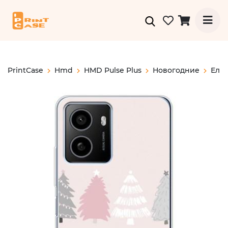
PrintCase
Hmd
HMD Pulse Plus
Новогодние
Елк