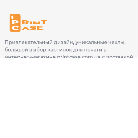
Привлекательный дизайн, уникальные чехлы,
большой выбор картинок для печати в
интернет-магазине printcase.com.ua с доставкой
в любой город Украины: Киев, Харьков, Львов,
Одеса, Днепр.
ИНФОРМАЦИЯ
Главная
О нас
Доставка и оплата