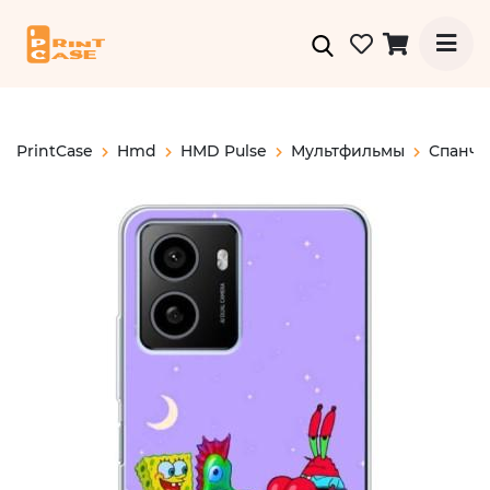
PrintCase
Hmd
HMD Pulse
Мультфильмы
Спанч 