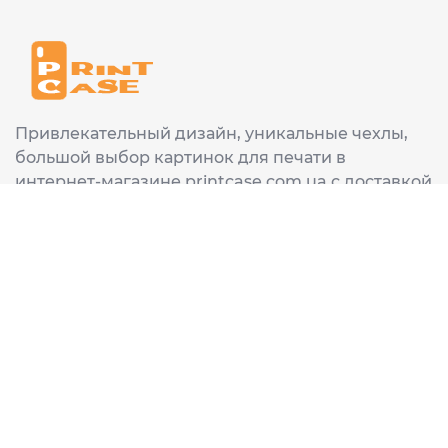
Привлекательный дизайн, уникальные чехлы,
большой выбор картинок для печати в
интернет-магазине printcase.com.ua с доставкой
в любой город Украины: Киев, Харьков, Львов,
Одеса, Днепр.
ИНФОРМАЦИЯ
Главная
О нас
Доставка и оплата