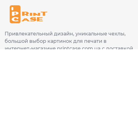
Привлекательный дизайн, уникальные чехлы,
большой выбор картинок для печати в
интернет-магазине printcase.com.ua с доставкой
в любой город Украины: Киев, Харьков, Львов,
Одеса, Днепр.
ИНФОРМАЦИЯ
Главная
О нас
Доставка и оплата
Часто задаваемые вопросы