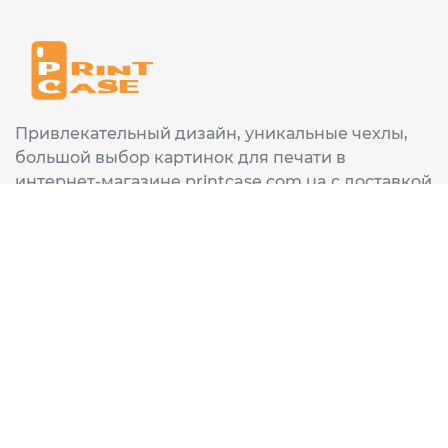
Привлекательный дизайн, уникальные чехлы,
большой выбор картинок для печати в
интернет-магазине printcase.com.ua с доставкой
в любой город Украины: Киев, Харьков, Львов,
Одеса, Днепр.
ИНФОРМАЦИЯ
Главная
О нас
Доставка и оплата