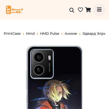
PrintCase
Hmd
HMD Pulse
Аниме
Эдвард Элрик