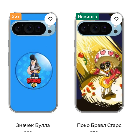
Хит
Новинка
Значек Булла
Поко Бравл Старс