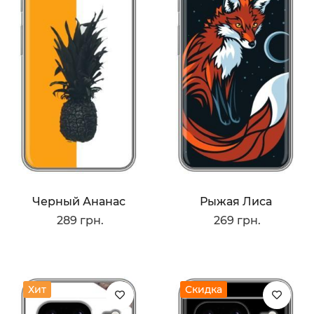
Черный Ананас
Рыжая Лиса
289 грн.
269 грн.
Хит
Скидка