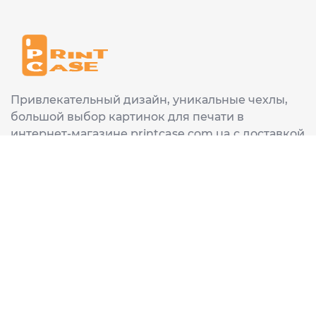
Привлекательный дизайн, уникальные чехлы,
большой выбор картинок для печати в
интернет-магазине printcase.com.ua с доставкой
в любой город Украины: Киев, Харьков, Львов,
Одеса, Днепр.
ИНФОРМАЦИЯ
Главная
О нас
Доставка и оплата