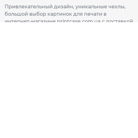
Привлекательный дизайн, уникальные чехлы,
большой выбор картинок для печати в
интернет-магазине printcase.com.ua с доставкой
в любой город Украины: Киев, Харьков, Львов,
Одеса, Днепр.
ИНФОРМАЦИЯ
Главная
О нас
Доставка и оплата
Часто задаваемые вопросы
ССЫЛКИ
Корзина