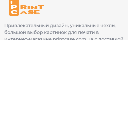
Привлекательный дизайн, уникальные чехлы,
большой выбор картинок для печати в
интернет-магазине printcase.com.ua с доставкой
в любой город Украины: Киев, Харьков, Львов,
Одеса, Днепр.
ИНФОРМАЦИЯ
Главная
О нас
Доставка и оплата
Часто задаваемые вопросы