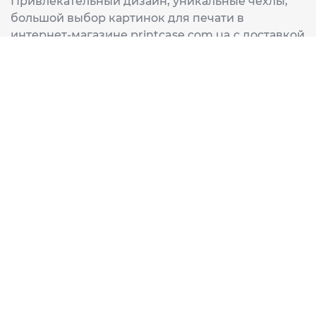
Привлекательный дизайн, уникальные чехлы,
большой выбор картинок для печати в
интернет-магазине printcase.com.ua с доставкой
в любой город Украины: Киев, Харьков, Львов,
Одеса, Днепр.
ИНФОРМАЦИЯ
Главная
О нас
Доставка и оплата
Часто задаваемые вопросы
ССЫЛКИ
Корзина