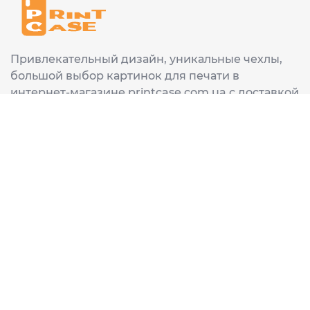
Привлекательный дизайн, уникальные чехлы,
большой выбор картинок для печати в
интернет-магазине printcase.com.ua с доставкой
в любой город Украины: Киев, Харьков, Львов,
Одеса, Днепр.
ИНФОРМАЦИЯ
Главная
О нас
Доставка и оплата
Часто задаваемые вопросы