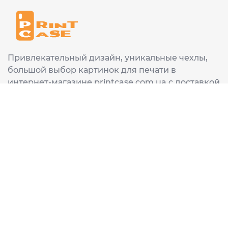
Привлекательный дизайн, уникальные чехлы,
большой выбор картинок для печати в
интернет-магазине printcase.com.ua с доставкой
в любой город Украины: Киев, Харьков, Львов,
Одеса, Днепр.
ИНФОРМАЦИЯ
Главная
О нас
Доставка и оплата
Часто задаваемые вопросы