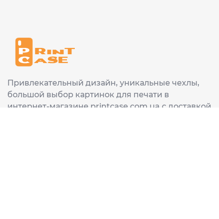
Привлекательный дизайн, уникальные чехлы,
большой выбор картинок для печати в
интернет-магазине printcase.com.ua с доставкой
в любой город Украины: Киев, Харьков, Львов,
Одеса, Днепр.
ИНФОРМАЦИЯ
Главная
О нас