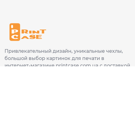
Привлекательный дизайн, уникальные чехлы,
большой выбор картинок для печати в
интернет-магазине printcase.com.ua с доставкой
в любой город Украины: Киев, Харьков, Львов,
Одеса, Днепр.
ИНФОРМАЦИЯ
Главная
О нас