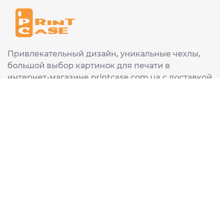
Привлекательный дизайн, уникальные чехлы,
большой выбор картинок для печати в
интернет-магазине printcase.com.ua с доставкой
в любой город Украины: Киев, Харьков, Львов,
Одеса, Днепр.
ИНФОРМАЦИЯ
Главная
О нас
Доставка и оплата
Часто задаваемые вопросы