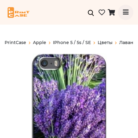
PrintCase
Apple
IPhone 5 / 5s / SE
Цветы
Лаванд