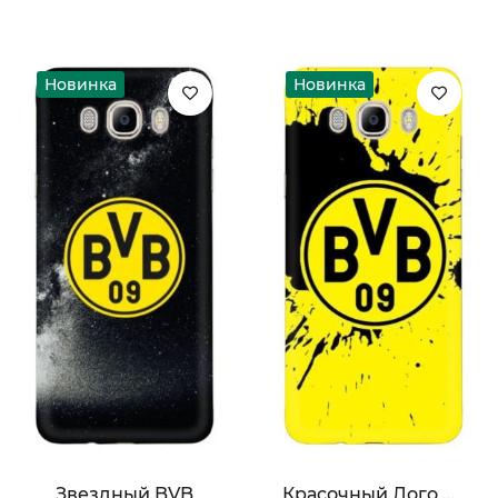
Новинка
Новинка
Звездный BVB
Красочный Лого BVB