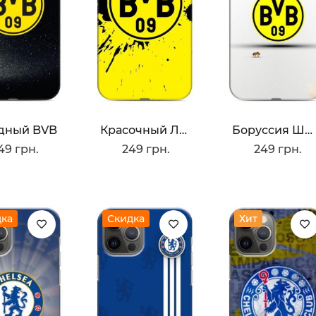
дный BVB
Красочный Лого BVB
Боруссия Шмели
49 грн.
249 грн.
249 грн.
дка
Скидка
Хит