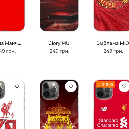
Форма Манчестера Юнайтед
Clory MU
Эмблема М
49 грн.
249 грн.
249 грн.
Скидка