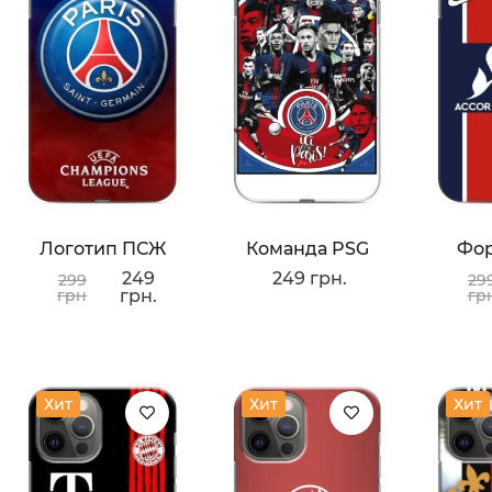
Логотип ПСЖ
Команда PSG
Фо
249
249 грн.
299
29
грн
грн.
гр
Хит
Хит
Хит