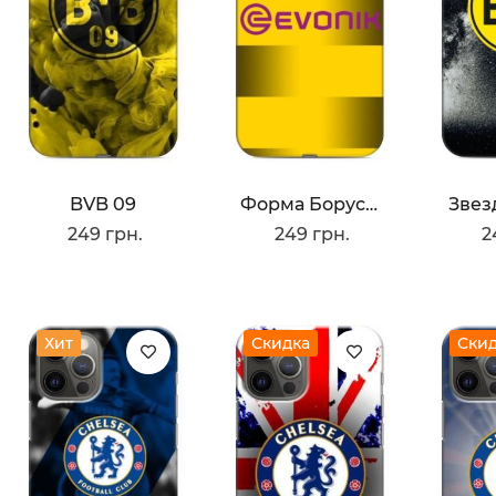
BVB 09
Форма Боруссии Дортмунд
Звез
249 грн.
249 грн.
2
Хит
Скидка
Ски