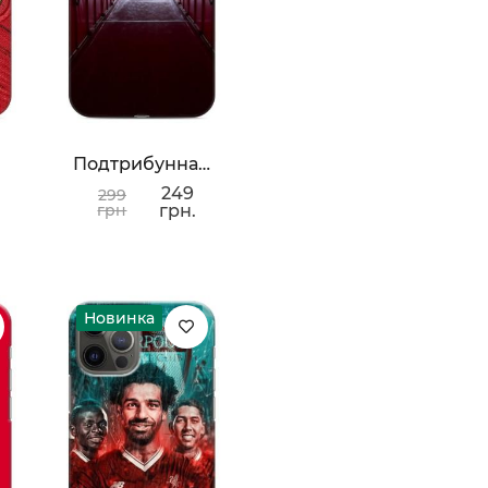
Ю
Подтрибунная С Олд Трафорд
249
299
грн
грн.
Новинка