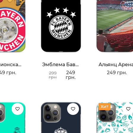
Чемпионская Бавария
Эмблема Баварии
Альянц Арен
49 грн.
249
249 грн.
299
грн
грн.
Хит