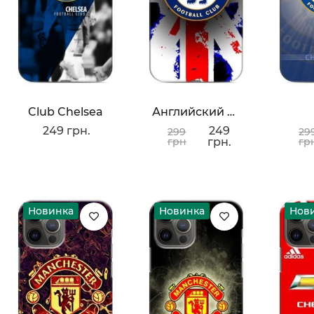
Club Chelsea
Английский Клуб Челси
249 грн.
249
299
29
грн
грн.
гр
Новинка
Новинка
Нов