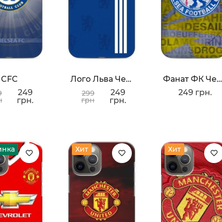
CFC
Лого Льва Челси
Фанат ФК Челси
249
249
249 грн.
9
299
н
грн.
грн
грн.
инка
Хит
Хит