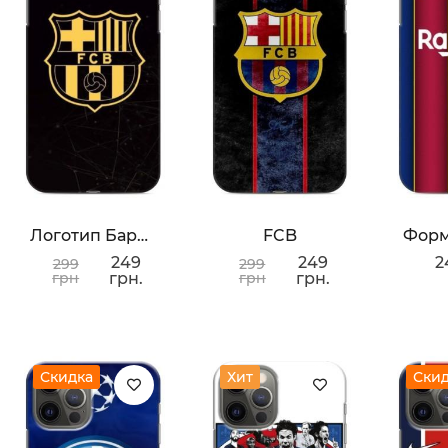
Логотип Барселоны
FCB
249
249
2
299
299
грн
грн.
грн
грн.
Скидка
Хит
Ски