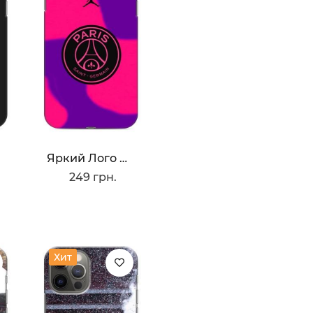
ФК Манчестер
Юнайтед
ФК Ливерпуль
ФК Манчестер
Сити
ФК Динамо Киев
ФК Шахтер
Яркий Лого PSG
249 грн.
Хит