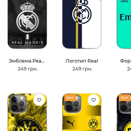
Эмблема Реала
Логотип Real
Фор
249 грн.
249 грн.
2
Хит
Хит