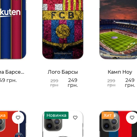
Форма Барселоны
Лого Барсы
Камп Ноу
49 грн.
249
249
299
299
грн
грн.
грн
грн.
дка
Новинка
Хит